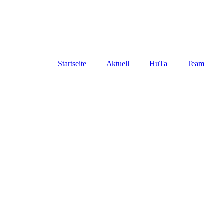
Hundetagesstätte Me
"Hund müsste man sein!"
Startseite
Aktuell
HuTa
Team