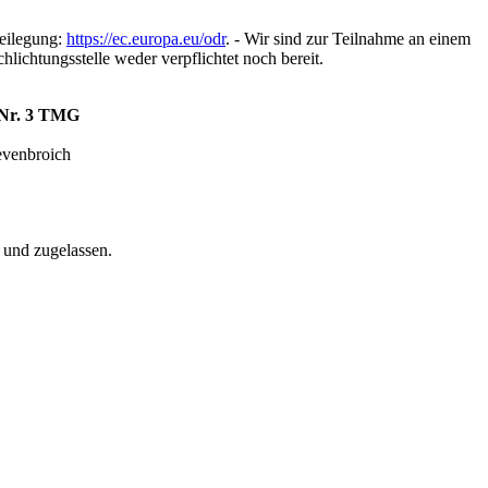
beilegung:
https://ec.europa.eu/odr
. - Wir sind zur Teilnahme an einem
hlichtungsstelle weder verpflichtet noch bereit.
1 Nr. 3 TMG
evenbroich
 und zugelassen.