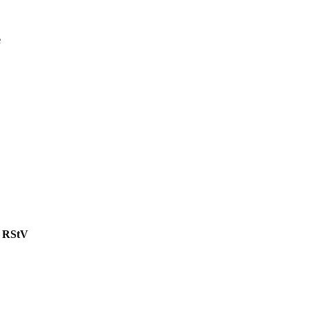
e
 2 RStV